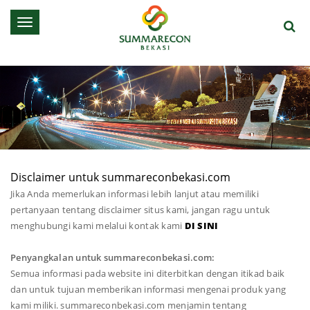
Toggle
navigation
Disclaimer untuk summareconbekasi.com
Jika Anda memerlukan informasi lebih lanjut atau memiliki
pertanyaan tentang disclaimer situs kami, jangan ragu untuk
menghubungi kami melalui kontak kami
DI SINI
Penyangkalan untuk summareconbekasi.com:
Semua informasi pada website ini diterbitkan dengan itikad baik
dan untuk tujuan memberikan informasi mengenai produk yang
kami miliki. summareconbekasi.com menjamin tentang