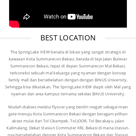
BEST LOCATION
The SpringLake VIEW berada di lokasi yang sangat strategis di
kawasan Kota Summarecon Bekasi, berada di tepi Jalan Bulevar
Summarecon Bekasi, tepat di depan Summarecon Mal Bekasi,
terkoneksi sebuah mal keluarga yang nyaman dengan konsep
family mall dan bersebelahan dengan dengan BINUS University.
Sehingga bisa dikatakan, The SpringLake VIEW diapit oleh Mal yang
nyaman dan area kampus ternama sekelas BINUS University.
Mudah diakses melalui flyover yang berdiri megah sebagai main
gate menuju Kota Summarecon Bekasi dengan beragam pilihan
akses mulai dari Tol Cikampek, Tol JOOR, Tol Becakayu, jalan
Kalimalang. Dekat Stasiun Commuter KRL Bekasi di mana stasiun-
nya bersebelahan dengan Kota Summarecon Bekasi dan Stasiun