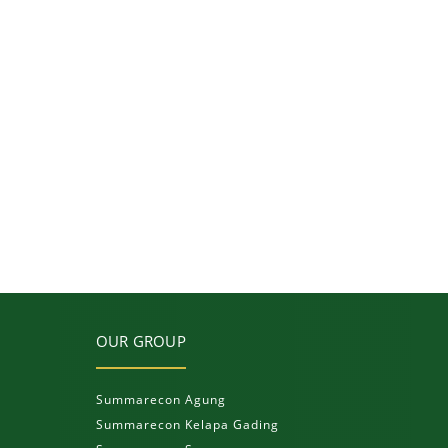
OUR GROUP
Summarecon Agung
Summarecon Kelapa Gading